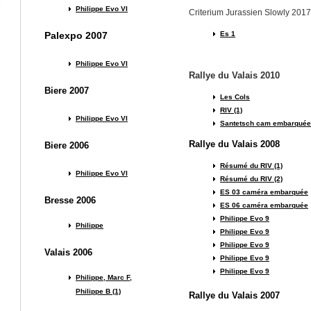
s
Philippe Evo VI
Criterium Jurassien Slowly 2017
Palexpo 2007
Es 1
Philippe Evo VI
Rallye du Valais 2010
Biere 2007
Les Cols
RIV (1)
Philippe Evo VI
Santetsch cam embarquée
Rallye du Valais 2008
Biere 2006
Résumé du RIV (1)
Philippe Evo VI
Résumé du RIV (2)
ES 03 caméra embarquée
Bresse 2006
ES 06 caméra embarquée
Philippe Evo 9
Philippe
Philippe Evo 9
Philippe Evo 9
Valais 2006
Philippe Evo 9
Philippe Evo 9
Philippe, Marc F,
Philippe B (1)
Rallye du Valais 2007