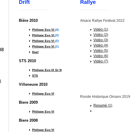
Drift
Rallye
Bière 2010
Alsace Rallye Festival 2022
Vidéo (1)
Philippe Evo VI
(4)
Vidéo (2)
Philippe Evo VI
(3)
Vidéo (3)
Philippe Evo VI
(2)
Vidéo (4)
Philippe Evo VI
(1)
08
Vidéo (5)
Duel
Vidéo (6)
STS 2010
Vidéo (7)
Philippe Evo IX Gr N
STS
8
Villeneuve 2010
Philippe Evo VI
Ronde Historique Ornans 2019
Biere 2009
Resumé (1)
Philippe Evo VI
Biere 2008
Philippe Evo VI