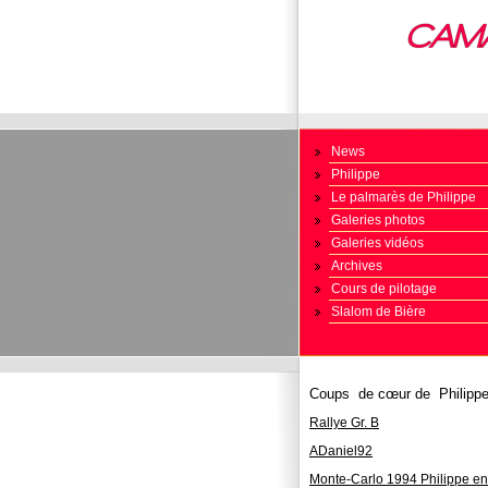
News
Philippe
Le palmarès de Philippe
Galeries photos
Galeries vidéos
Archives
Cours de pilotage
Slalom de Bière
Coups de cœur
de Philipp
Rallye Gr. B
ADaniel92
Monte-Carlo 1
994 Philippe en